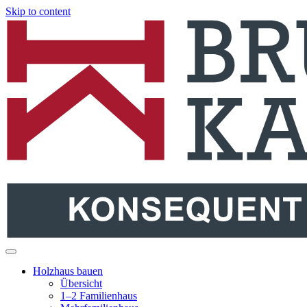
Skip to content
Holzbau Bruno Kaiser
Holzhäuser aus dem Schwarzwald
Holzhaus bauen
Übersicht
1–2 Familienhaus