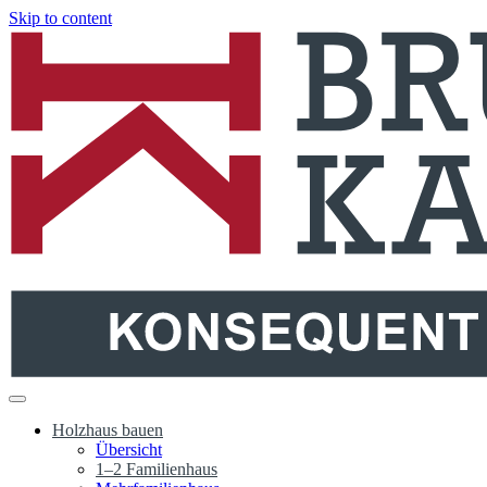
Skip to content
Holzbau Bruno Kaiser
Holzhäuser aus dem Schwarzwald
Holzhaus bauen
Übersicht
1–2 Familienhaus