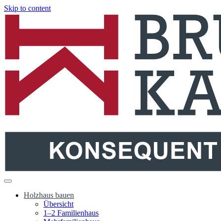
Skip to content
Holzbau Bruno Kaiser
Holzhäuser aus dem Schwarzwald
Holzhaus bauen
Übersicht
1–2 Familienhaus