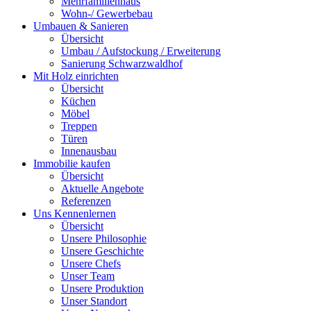
Mehrfamilienhaus
Wohn-/ Gewerbebau
Umbauen & Sanieren
Übersicht
Umbau / Aufstockung / Erweiterung
Sanierung Schwarzwaldhof
Mit Holz einrichten
Übersicht
Küchen
Möbel
Treppen
Türen
Innenausbau
Immobilie kaufen
Übersicht
Aktuelle Angebote
Referenzen
Uns Kennenlernen
Übersicht
Unsere Philosophie
Unsere Geschichte
Unsere Chefs
Unser Team
Unsere Produktion
Unser Standort