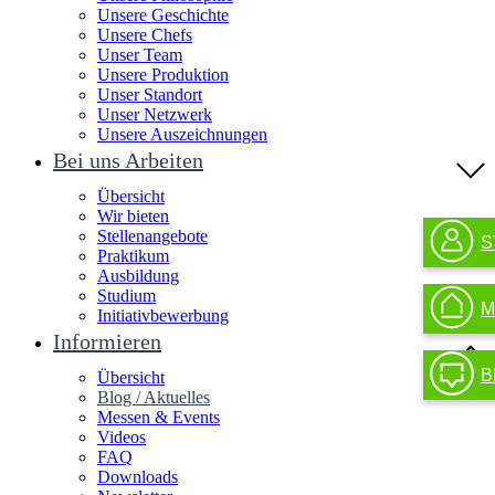
Unsere Geschichte
Unsere Chefs
Unser Team
Unsere Produktion
Unser Standort
Unser Netzwerk
Unsere Auszeichnungen
Bei uns Arbeiten
Übersicht
Wir bieten
Stellenangebote
S
Praktikum
Ausbildung
Studium
M
Initiativbewerbung
Informieren
B
Übersicht
Blog / Aktuelles
Messen & Events
Videos
FAQ
Downloads