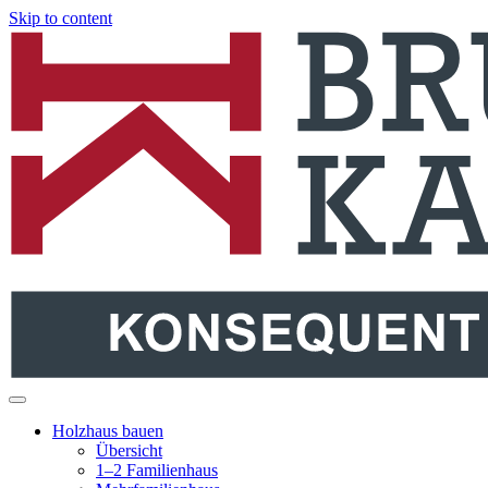
Skip to content
Holzbau Bruno Kaiser
Holzhäuser aus dem Schwarzwald
Holzhaus bauen
Übersicht
1–2 Familienhaus